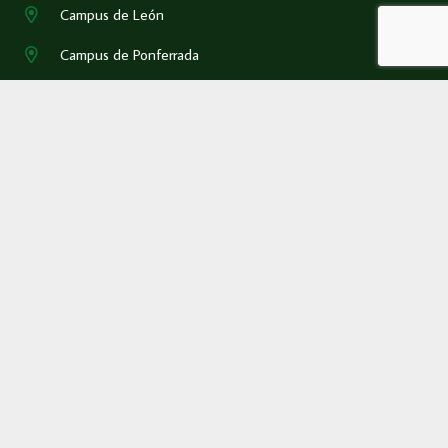
Campus de León
Campus de Ponferrada
987 29 19 50
eimadm@unileon.es